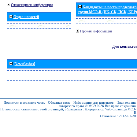
Относящиеся конференции
Кандидаты на посты председател
групп МСЭ-R (ИК, СК, ПСК, КГР)
Отдел новостей
Прочая информация
Для контакто
[Newsflashes]
Подняться в верхнюю часть
-
Обратная связь
-
Информация для контактов
-
Знак охраны
авторского права © МСЭ 2026
Все права сохранены
По вопросам, связанным с этой страницей, обращаться :
Координатор Web-страницы МСЭ-
R
Обновлено : 2013-01-30