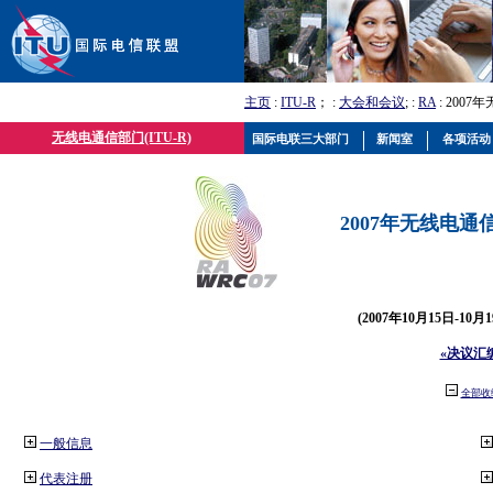
主页
:
ITU-R
； :
大会和会议
; :
RA
: 2007
无线电通信部门(ITU-R)
国际电联三大部门
新闻室
各项活动
2007年无线电通信
(2007年10月15日-10
«决议汇
全部收
一般信息
代表注册