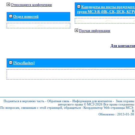
Относящиеся конференции
Кандидаты на посты председател
групп МСЭ-R (ИК, СК, ПСК, КГР)
Отдел новостей
Прочая информация
Для контакто
[Newsflashes]
Подняться в верхнюю часть
-
Обратная связь
-
Информация для контактов
-
Знак охраны
авторского права © МСЭ 2026
Все права сохранены
По вопросам, связанным с этой страницей, обращаться :
Координатор Web-страницы МСЭ-
R
Обновлено : 2013-01-30