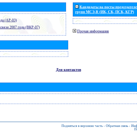
Кандидаты на посты председателей
групп МСЭ-R (ИК, СК, ПСК, КГР)
да (АР-03)
связи 2007 года (ВКР-07)
Прочая информация
Для контактов
Подняться в верхнюю часть
-
Обратная связь
-
Инф
П