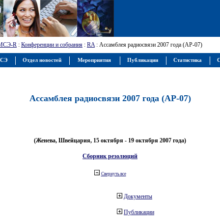
МСЭ-R
:
Конференции и собрания
:
RA
: Ассамблея радиосвязи 2007 года (АР-07)
МСЭ
Отдел новостей
Мероприятия
Публикации
Статистика
С
Ассамблея радиосвязи 2007 года (АР-07)
(Женева, Швейцария, 15 октября - 19 октября 2007 года)
Сборник резолюций
Свернуть все
Документы
Публикации