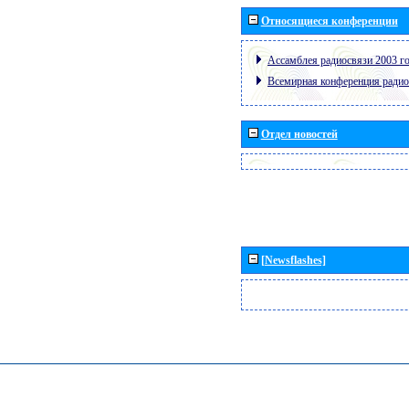
Относящиеся конференции
Ассамблея радиосвязи 2003 го
Всемирная конференция радио
Отдел новостей
[Newsflashes]