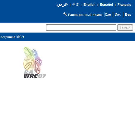
عربي
English
Español
Français
|
中文
|
|
|
Расширенный поиск
ведения о МСЭ