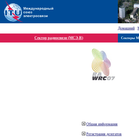
Домашний
:
Сектор радиосвязи (МСЭ-R)
Секторы 
Общая информация
Регистрация делегатов