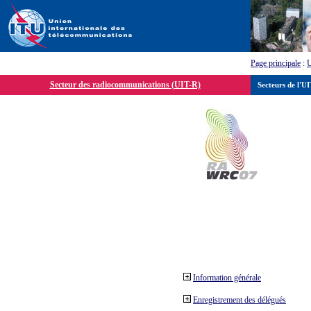
Page principale
:
Secteur des radiocommunications (UIT-R)
Secteurs de l'U
Information générale
Enregistrement des délégués