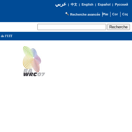
عربي
English
Español
Русский
|
中文
|
|
|
Recherche avancée
 de l'UIT