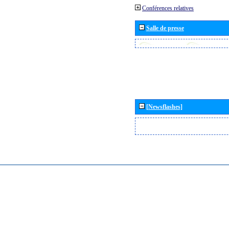
Conférences relatives
Salle de presse
[Newsflashes]