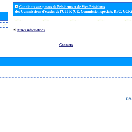
Candidats aux postes de Présidents et de Vice-Présidents
des Commissions d'études de l'UIT-R (CE, Commission spéciale, RPC, GCR)
Autres informations
Contacts
Déb