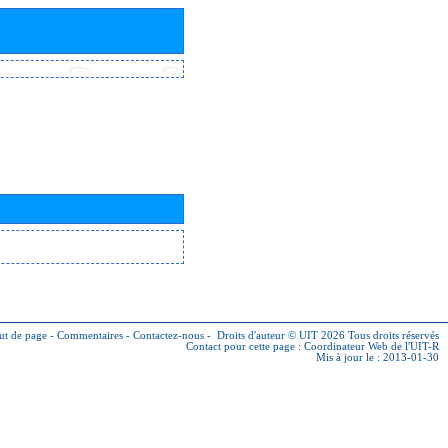
ut de page
-
Commentaires
-
Contactez-nous
-
Droits d'auteur © UIT 2026
Tous droits réservés
Contact pour cette page :
Coordinateur Web de l'UIT-R
Mis à jour le : 2013-01-30