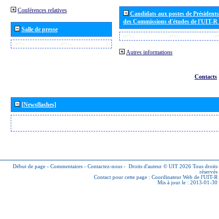
Conférences relatives
Candidats aux postes de Présidents 
des Commissions d'études de l'UIT-R
Salle de presse
Autres informations
Contacts
[Newsflashes]
Début de page
-
Commentaires
-
Contactez-nous
-
Droits d'auteur © UIT 2026
Tous droits
réservés
Contact pour cette page :
Coordinateur Web de l'UIT-R
Mis à jour le : 2013-01-30