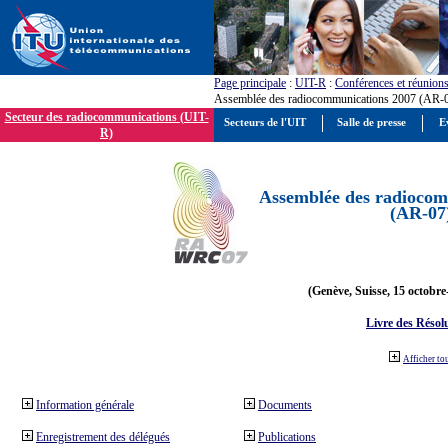
Page principale
:
UIT-R
:
Conférences et réunion
Assemblée des radiocommunications 2007 (AR-
Secteur des radiocommunications (UIT-
Secteurs de l'UIT
Salle de presse
E
R)
Assemblée des radiocom
(AR-07
(Genève, Suisse, 15 octobre
Livre des Résol
Afficher to
Information générale
Documents
Enregistrement des délégués
Publications