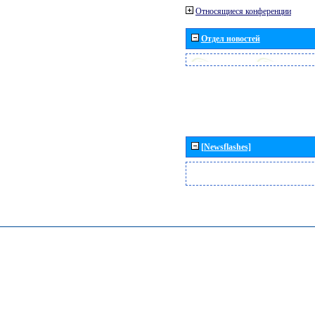
Относящиеся конференции
Отдел новостей
[Newsflashes]