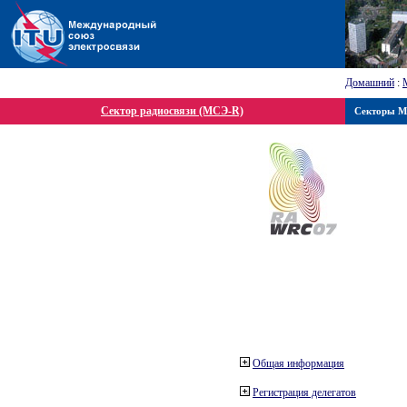
Домашний
:
Сектор радиосвязи (МСЭ-R)
Секторы 
Общая информация
Регистрация делегатов