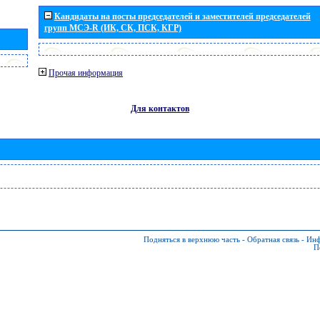
Кандидаты на посты председателей и заместителей председателей
групп МСЭ-R (ИК, СК, ПСК, КГР)
Прочая информация
Для контактов
Подняться в верхнюю часть
-
Обратная связь
-
Инф
П