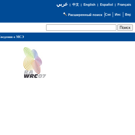
عربي
English
Español
Français
|
中文
|
|
|
Расширенный поиск
ведения о МСЭ