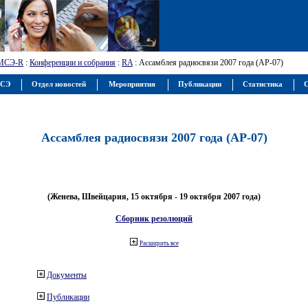
МСЭ-R
:
Конференции и собрания
:
RA
: Ассамблея радиосвязи 2007 года (АР-07)
МСЭ
Отдел новостей
Мероприятия
Публикации
Статистика
С
Ассамблея радиосвязи 2007 года (АР-07)
(Женева, Швейцария, 15 октября - 19 октября 2007 года)
Сборник резолюций
Расширить все
Документы
Публикации