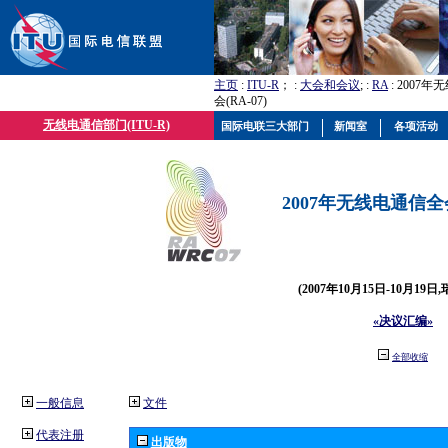
主页
:
ITU-R
； :
大会和会议
; :
RA
: 2007
会(RA-07)
无线电通信部门(ITU-R)
国际电联三大部门
新闻室
各项活动
2007年无线电通信全会(
(2007年10月15日-10月19日
«决议汇编»
全部收缩
一般信息
文件
代表注册
出版物