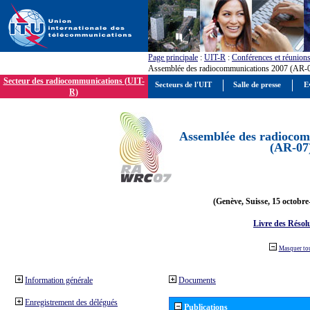
Page principale
:
UIT-R
:
Conférences et réunion
Assemblée des radiocommunications 2007 (AR-
Secteur des radiocommunications (UIT-
Secteurs de l'UIT
Salle de presse
E
R)
Assemblée des radiocom
(AR-07
(Genève, Suisse, 15 octobre
Livre des Résol
Masquer to
Information générale
Documents
Enregistrement des délégués
Publications