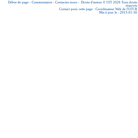
Début de page
-
Commentaires
-
Contactez-nous
-
Droits d'auteur © UIT 2026
Tous droits
réservés
Contact pour cette page :
Coordinateur Web de l'UIT-R
Mis à jour le : 2013-01-30