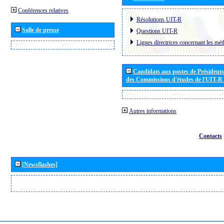
Conférences relatives
Résolutions UIT-R
Salle de presse
Questions UIT-R
Lignes directrices concernant les mét
Candidats aux postes de Présidents 
des Commissions d'études de l'UIT-R
Autres informations
Contacts
[Newsflashes]