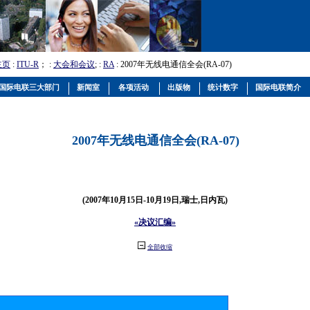
主页
:
ITU-R
； :
大会和会议
; :
RA
: 2007年无线电通信全会(RA-07)
国际电联三大部门
新闻室
各项活动
出版物
统计数字
国际电联简介
2007年无线电通信全会(RA-07)
(2007年10月15日-10月19日,瑞士,日内瓦)
«决议汇编»
全部收缩