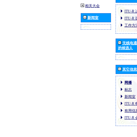
相关大会
ITU-R
新闻室
ITU-R
工作方
无线电通
的候选人
其它信息
网播
标志
新闻室
ITU-
有用信
ITU-