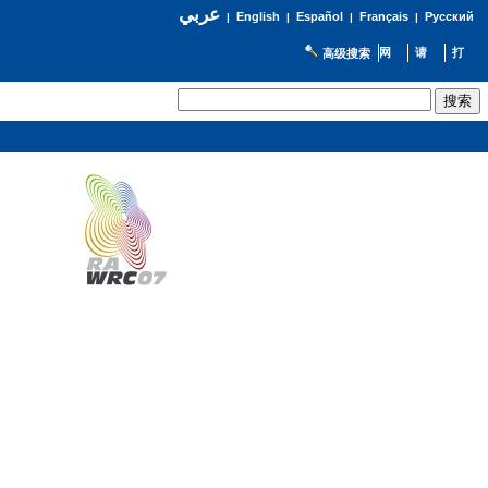
عربي
English
Español
Français
Русский
|
|
|
|
高级搜索