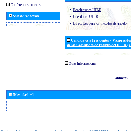
Conferencias conexas
Resoluciones UIT-R
Sala de redacción
Cuestiones UIT-R
Directrices para los métodos de trabajo
Candidatos a Presidentes y Vicepreside
de las Comisiones de Estudio del UIT R 
Otras informaciones
Contactos
[Newsflashes]