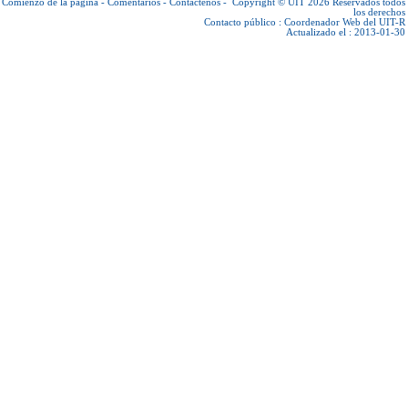
Comienzo de la página
-
Comentarios
-
Contáctenos
-
Copyright © UIT 2026
Reservados todos
los derechos
Contacto público :
Coordenador Web del UIT-R
Actualizado el : 2013-01-30