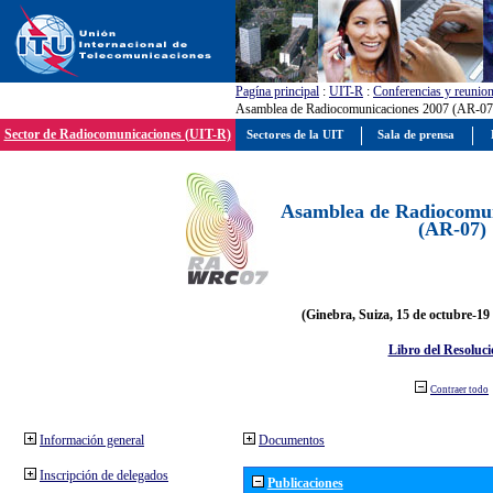
Pagína principal
:
UIT-R
:
Conferencias y reunio
Asamblea de Radiocomunicaciones 2007 (AR-07
Sector de Radiocomunicaciones (UIT-R)
Sectores de la UIT
Sala de prensa
Asamblea de Radiocomun
(AR-07)
(Ginebra, Suiza, 15 de octubre-19
Libro del Resoluci
Contraer todo
Información general
Documentos
Inscripción de delegados
Publicaciones