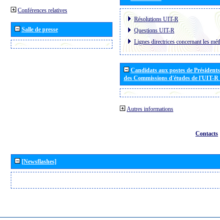
Conférences relatives
Résolutions UIT-R
Salle de presse
Questions UIT-R
Lignes directrices concernant les mét
Candidats aux postes de Présidents 
des Commissions d'études de l'UIT-R
Autres informations
Contacts
[Newsflashes]