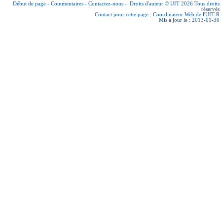
Début de page
-
Commentaires
-
Contactez-nous
-
Droits d'auteur © UIT 2026
Tous droits
réservés
Contact pour cette page :
Coordinateur Web de l'UIT-R
Mis à jour le : 2013-01-30