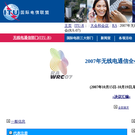
主页
:
ITU-R
； :
大会和会议
; :
RA
: 2007
会(RA-07)
无线电通信部门(ITU-R)
国际电联三大部门
新闻室
各项活动
2007年无线电通信全会(
(2007年10月15日-10月19日
«决议汇编»
全部展开
一般信息
代表注册