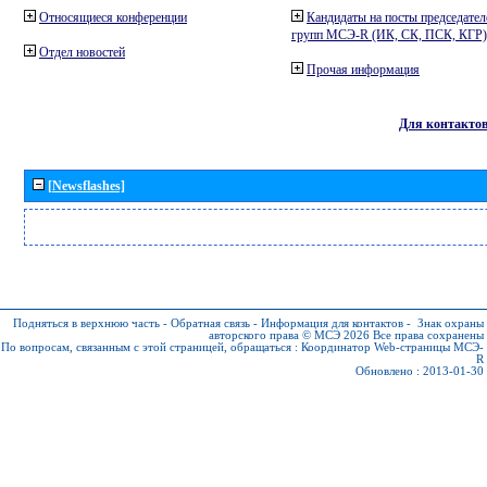
Относящиеся конференции
Кандидаты на посты председател
групп МСЭ-R (ИК, СК, ПСК, КГР)
Отдел новостей
Прочая информация
Для контакто
[Newsflashes]
Подняться в верхнюю часть
-
Обратная связь
-
Информация для контактов
-
Знак охраны
авторского права © МСЭ 2026
Все права сохранены
По вопросам, связанным с этой страницей, обращаться :
Координатор Web-страницы МСЭ-
R
Обновлено : 2013-01-30