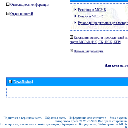
Относящиеся конференции
Резолюции МСЭ-R
Отдел новостей
Вопросы МСЭ-R
Руководящие указания для метод
Кандидаты на посты председателей и 
групп МСЭ-R (ИК, СК, ПСК, КГР)
Прочая информация
Для контакто
[Newsflashes]
Подняться в верхнюю часть
-
Обратная связь
-
Информация для контактов
-
Знак охраны
авторского права © МСЭ 2026
Все права сохранены
По вопросам, связанным с этой страницей, обращаться :
Координатор Web-страницы МСЭ-
R