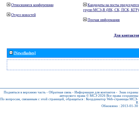
Относящиеся конференции
Кандидаты на посты председател
групп МСЭ-R (ИК, СК, ПСК, КГР)
Отдел новостей
Прочая информация
Для контакто
[Newsflashes]
Подняться в верхнюю часть
-
Обратная связь
-
Информация для контактов
-
Знак охраны
авторского права © МСЭ 2026
Все права сохранены
По вопросам, связанным с этой страницей, обращаться :
Координатор Web-страницы МСЭ-
R
Обновлено : 2013-01-30