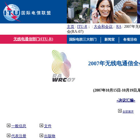
主页
:
ITU-R
； :
大会和会议
; :
RA
: 2007
会(RA-07)
无线电通信部门(ITU-R)
国际电联三大部门
新闻室
各项活动
2007年无线电通信全会(
(2007年10月15日-10月19日
«决议汇编»
全部展开
一般信息
文件
代表注册
出版物