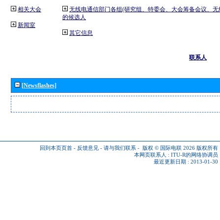
相关大会
无线电通信部门各组(研究组、特委会、大会筹备会议、无
的候选人
新闻室
其它信息
联系人
[Newsflashes]
回到本页页首
-
反馈意见
-
请与我们联系
-
版权 © 国际电联 2026
版权所有
本网页联系人 :
ITU-R的网络协调员
最近更新日期 : 2013-01-30