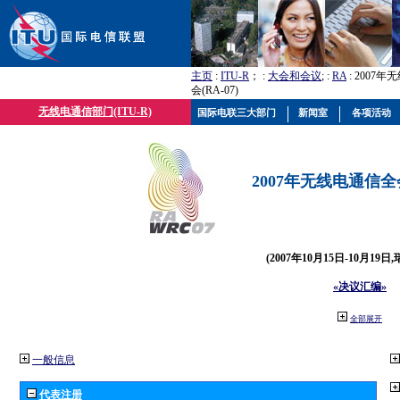
主页
:
ITU-R
； :
大会和会议
; :
RA
: 2007
会(RA-07)
无线电通信部门(ITU-R)
国际电联三大部门
新闻室
各项活动
2007年无线电通信全会(
(2007年10月15日-10月19日
«决议汇编»
全部展开
一般信息
代表注册