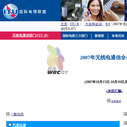
主页
:
ITU-R
； :
大会和会议
; :
RA
: 2007
会(RA-07)
无线电通信部门(ITU-R)
国际电联三大部门
新闻室
各项活动
2007年无线电通信全会(
(2007年10月15日-10月19日
«决议汇编»
全部展开
一般信息
代表注册