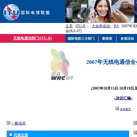
主页
:
ITU-R
； :
大会和会议
; :
RA
: 2007
会(RA-07)
无线电通信部门(ITU-R)
国际电联三大部门
新闻室
各项活动
2007年无线电通信全会(
(2007年10月15日-10月19日
«决议汇编»
全部展开
一般信息
代表注册