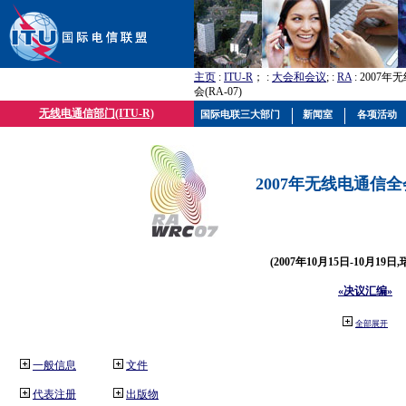
主页
:
ITU-R
； :
大会和会议
; :
RA
: 2007
会(RA-07)
无线电通信部门(ITU-R)
国际电联三大部门
新闻室
各项活动
2007年无线电通信全会(
(2007年10月15日-10月19日
«决议汇编»
全部展开
一般信息
文件
代表注册
出版物