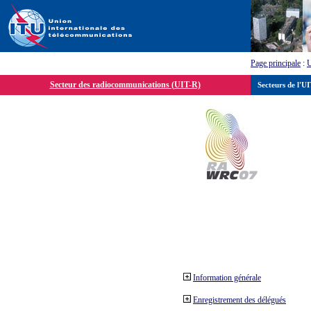
Page principale
:
Secteur des radiocommunications (UIT-R)
Secteurs de l'U
Information générale
Enregistrement des délégués