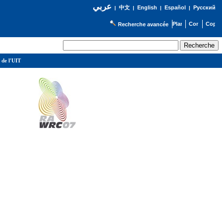
عربي
English
Español
Русский
|
中文
|
|
|
Recherche avancée
 de l'UIT