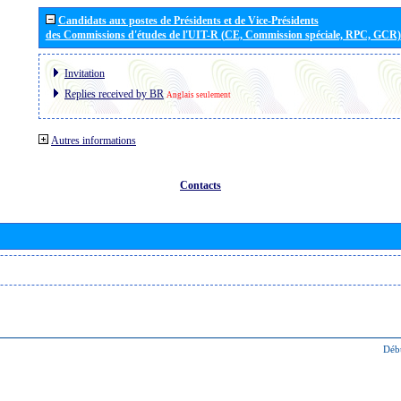
Candidats aux postes de Présidents et de Vice-Présidents
des Commissions d'études de l'UIT-R (CE, Commission spéciale, RPC, GCR)
Invitation
Replies received by BR
Anglais seulement
Autres informations
Contacts
Déb