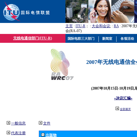
主页
:
ITU-R
； :
大会和会议
; :
RA
: 2007
会(RA-07)
无线电通信部门(ITU-R)
国际电联三大部门
新闻室
各项活动
2007年无线电通信全会(
(2007年10月15日-10月19日
«决议汇编»
全部展开
一般信息
文件
代表注册
出版物