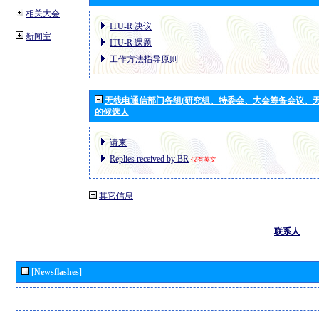
相关大会
ITU-R 决议
新闻室
ITU-R 课题
工作方法指导原则
无线电通信部门各组(研究组、特委会、大会筹备会议、无
的候选人
请柬
Replies received by BR
仅有英文
其它信息
联系人
[Newsflashes]