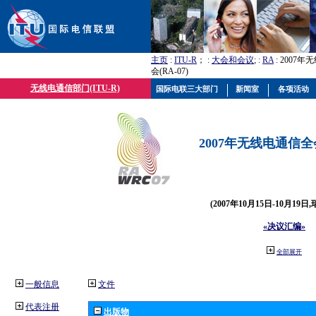
主页
:
ITU-R
； :
大会和会议
; :
RA
: 2007
会(RA-07)
无线电通信部门(ITU-R)
国际电联三大部门
新闻室
各项活动
2007年无线电通信全会(
(2007年10月15日-10月19日
«决议汇编»
全部展开
一般信息
文件
代表注册
出版物