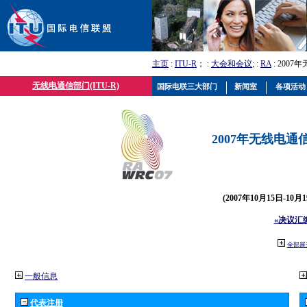
主页
:
ITU-R
； :
大会和会议
; :
RA
: 2007
无线电通信部门(ITU-R)
国际电联三大部门
新闻室
各项活动
2007年无线电通信
(2007年10月15日-10
«决议汇
全部展
一般信息
代表注册