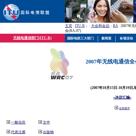
主页
:
ITU-R
； :
大会和会议
; :
RA
: 2007
会(RA-07)
无线电通信部门(ITU-R)
国际电联三大部门
新闻室
各项活动
2007年无线电通信全会(
(2007年10月15日-10月19日
«决议汇编»
全部展开
一般信息
文件
代表注册
出版物