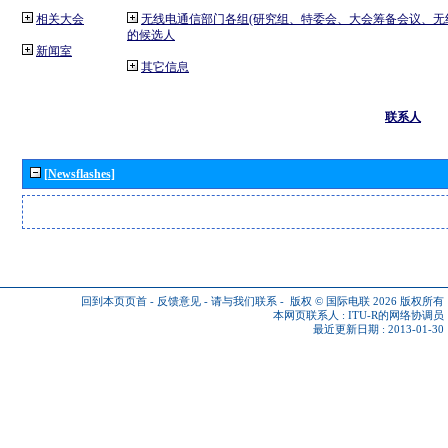
相关大会
无线电通信部门各组(研究组、特委会、大会筹备会议、无
的候选人
新闻室
其它信息
联系人
[Newsflashes]
回到本页页首
-
反馈意见
-
请与我们联系
-
版权 © 国际电联 2026
版权所有
本网页联系人 :
ITU-R的网络协调员
最近更新日期 : 2013-01-30