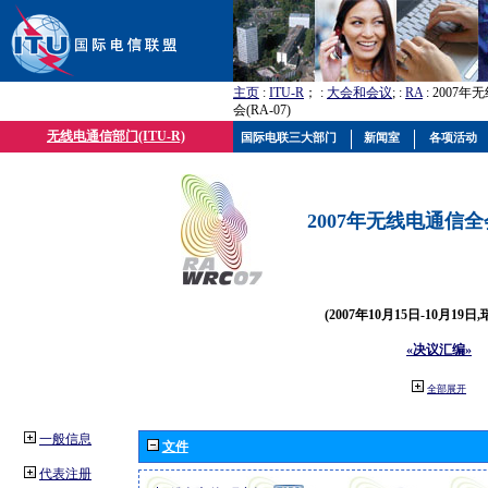
主页
:
ITU-R
； :
大会和会议
; :
RA
: 2007
会(RA-07)
无线电通信部门(ITU-R)
国际电联三大部门
新闻室
各项活动
2007年无线电通信全会(
(2007年10月15日-10月19日
«决议汇编»
全部展开
一般信息
文件
代表注册