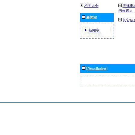
相关大会
无线电
的候选人
新闻室
其它信
新闻室
[Newsflashes]