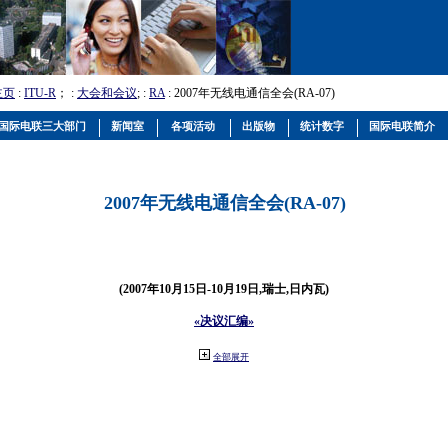
主页
:
ITU-R
； :
大会和会议
; :
RA
: 2007年无线电通信全会(RA-07)
国际电联三大部门
新闻室
各项活动
出版物
统计数字
国际电联简介
2007年无线电通信全会(RA-07)
(2007年10月15日-10月19日,瑞士,日内瓦)
«决议汇编»
全部展开