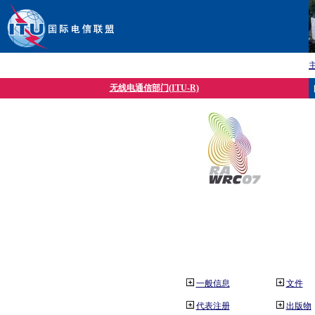
无线电通信部门(ITU-R)
一般信息
文件
代表注册
出版物