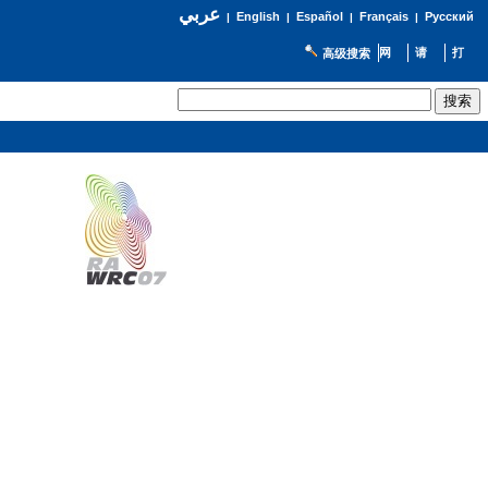
عربي
English
Español
Français
Русский
|
|
|
|
高级搜索