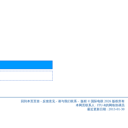
回到本页页首
-
反馈意见
-
请与我们联系
-
版权 © 国际电联 2026
版权所有
本网页联系人 :
ITU-R的网络协调员
最近更新日期 : 2013-01-30