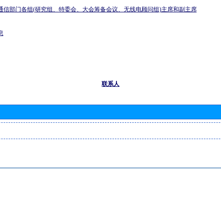
通信部门各组(研究组、特委会、大会筹备会议、无线电顾问组)主席和副主席
息
联系人