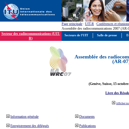
Page principale
:
UIT-R
:
Conférences et réunion
Assemblée des radiocommunications 2007 (AR-
Secteur des radiocommunications (UIT-
Secteurs de l'UIT
Salle de presse
E
R)
Assemblée des radiocom
(AR-07
(Genève, Suisse, 15 octobre
Livre des Résol
Afficher to
Information générale
Documents
Enregistrement des délégués
Publications