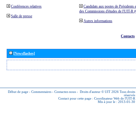
Conférences relatives
Candidats aux postes de Présidents e
des Commissions d'études de l'UIT-R
Salle de presse
Autres informations
Contacts
[Newsflashes]
Début de page
-
Commentaires
-
Contactez-nous
-
Droits d'auteur © UIT 2026
Tous droits
réservés
Contact pour cette page :
Coordinateur Web de l'UIT-R
Mis à jour le : 2013-01-30