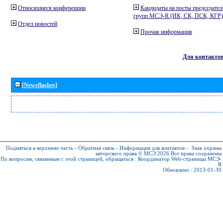
Относящиеся конференции
Кандидаты на посты председател
групп МСЭ-R (ИК, СК, ПСК, КГР)
Отдел новостей
Прочая информация
Для контакто
[Newsflashes]
Подняться в верхнюю часть
-
Обратная связь
-
Информация для контактов
-
Знак охраны
авторского права © МСЭ 2026
Все права сохранены
По вопросам, связанным с этой страницей, обращаться :
Координатор Web-страницы МСЭ-
R
Обновлено : 2013-01-30