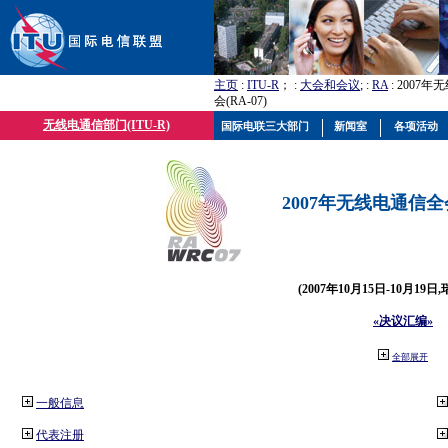
主页
:
ITU-R
； :
大会和会议
; :
RA
: 2007
会(RA-07)
无线电通信部门(ITU-R)
国际电联三大部门
新闻室
各项活动
2007年无线电通信全会(
(2007年10月15日-10月19日
«决议汇编»
全部展开
一般信息
代表注册