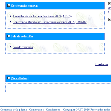
Conferencias conexas
de
G
Asamblea de Radiocomunicaciones 2003 (AR-03)
Conferencia Mundial de Radiocomunicaciones 2007 (CMR-07)
Sala de redacción
Sala de redacción
Contactos
[Newsflashes]
Comienzo de la página
-
Comentarios
-
Contáctenos
-
Copyright © UIT 2026
Reservados todos