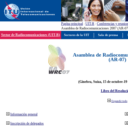
Pagína principal
:
UIT-R
:
Conferencias y reunio
Asamblea de Radiocomunicaciones 2007 (AR-07
Sector de Radiocomunicaciones (UIT-R)
Sectores de la UIT
Sala de prensa
Asamblea de Radiocomun
(AR-07)
(Ginebra, Suiza, 15 de octubre-19
Libro del Resoluci
Expandir todo
Información general
Inscripción de delegados