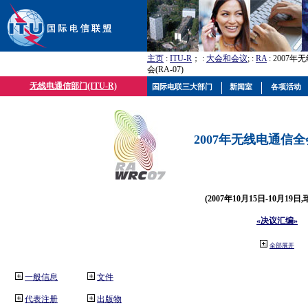
主页
:
ITU-R
； :
大会和会议
; :
RA
: 2007
会(RA-07)
无线电通信部门(ITU-R)
国际电联三大部门
新闻室
各项活动
2007年无线电通信全会(
(2007年10月15日-10月19日
«决议汇编»
全部展开
一般信息
文件
代表注册
出版物