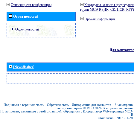
Относящиеся конференции
Кандидаты на посты председател
групп МСЭ-R (ИК, СК, ПСК, КГР)
Отдел новостей
Прочая информация
Отдел новостей
Для контакто
[Newsflashes]
Подняться в верхнюю часть
-
Обратная связь
-
Информация для контактов
-
Знак охраны
авторского права © МСЭ 2026
Все права сохранены
По вопросам, связанным с этой страницей, обращаться :
Координатор Web-страницы МСЭ-
R
Обновлено : 2013-01-30