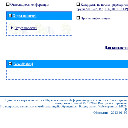
Относящиеся конференции
Кандидаты на посты председател
групп МСЭ-R (ИК, СК, ПСК, КГР)
Отдел новостей
Прочая информация
Отдел новостей
Для контакто
[Newsflashes]
Подняться в верхнюю часть
-
Обратная связь
-
Информация для контактов
-
Знак охраны
авторского права © МСЭ 2026
Все права сохранены
По вопросам, связанным с этой страницей, обращаться :
Координатор Web-страницы МСЭ-
R
Обновлено : 2013-01-30