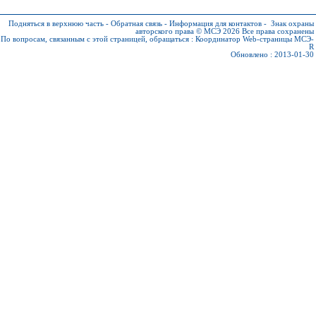
Подняться в верхнюю часть
-
Обратная связь
-
Информация для контактов
-
Знак охраны
авторского права © МСЭ 2026
Все права сохранены
По вопросам, связанным с этой страницей, обращаться :
Координатор Web-страницы МСЭ-
R
Обновлено : 2013-01-30