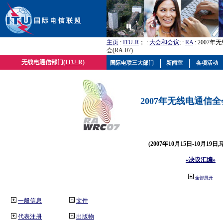
主页
:
ITU-R
； :
大会和会议
; :
RA
: 2007
会(RA-07)
无线电通信部门(ITU-R)
国际电联三大部门
新闻室
各项活动
2007年无线电通信全会(
(2007年10月15日-10月19日
«决议汇编»
全部展开
一般信息
文件
代表注册
出版物