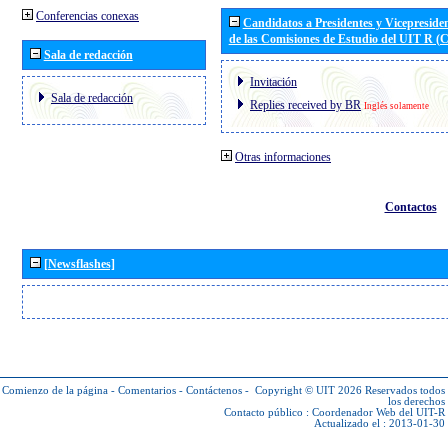
Conferencias conexas
Candidatos a Presidentes y Vicepreside
de las Comisiones de Estudio del UIT R 
Sala de redacción
Invitación
Sala de redacción
Replies received by BR
Inglés solamente
Otras informaciones
Contactos
[Newsflashes]
Comienzo de la página
-
Comentarios
-
Contáctenos
-
Copyright © UIT 2026
Reservados todos
los derechos
Contacto público :
Coordenador Web del UIT-R
Actualizado el : 2013-01-30