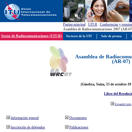
Pagína principal
:
UIT-R
:
Conferencias y reunio
Asamblea de Radiocomunicaciones 2007 (AR-07
Sector de Radiocomunicaciones (UIT-R)
Sectores de la UIT
Sala de prensa
Asamblea de Radiocomun
(AR-07)
(Ginebra, Suiza, 15 de octubre-19
Libro del Resoluci
Expandir todo
Información general
Documentos
Inscripción de delegados
Publicaciones