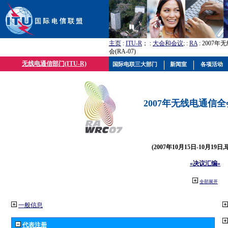
主页
:
ITU-R
； :
大会和会议
; :
RA
: 2007
会(RA-07)
无线电通信部门(ITU-R)
国际电联三大部门
新闻室
各项活动
2007年无线电通信全会(
(2007年10月15日-10月19日
«决议汇编»
全部展开
一般信息
代表注册