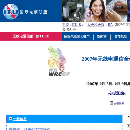
主页
:
ITU-R
； :
大会和会议
; :
RA
: 2007
会(RA-07)
无线电通信部门(ITU-R)
国际电联三大部门
新闻室
各项活动
2007年无线电通信全会(
(2007年10月15日-10月19日
«决议汇编»
全部展开
一般信息
邀请函、注册和其它函件