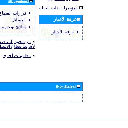
المنشورات
المؤتمرات ذات الصلة
قرارات القطاع ‏TU-R
غرفة الأخبار
المسائل
مبادئ توجيهية
غرفة الأخبار
مرشحون لمناصب 
لأفرقة قطاع الاتصا
معلومات أخرى
[Newsflashes]