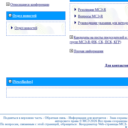
Относящиеся конференции
Резолюции МСЭ-R
Отдел новостей
Вопросы МСЭ-R
Руководящие указания для метод
Отдел новостей
Кандидаты на посты председателей и 
групп МСЭ-R (ИК, СК, ПСК, КГР)
Прочая информация
Для контакто
[Newsflashes]
Подняться в верхнюю часть
-
Обратная связь
-
Информация для контактов
-
Знак охраны
авторского права © МСЭ 2026
Все права сохранены
По вопросам, связанным с этой страницей, обращаться :
Координатор Web-страницы МСЭ-
R