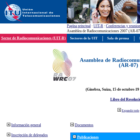
Pagína principal
:
UIT-R
:
Conferencias y reunio
Asamblea de Radiocomunicaciones 2007 (AR-07
Sector de Radiocomunicaciones (UIT-R)
Sectores de la UIT
Sala de prensa
Asamblea de Radiocomun
(AR-07)
(Ginebra, Suiza, 15 de octubre-19
Libro del Resoluci
Expandir todo
Información general
Documentos
Inscripción de delegados
Publicaciones