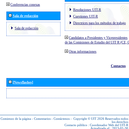
Conferencias conexas
Resoluciones UIT-R
Sala de redacción
Cuestiones UIT-R
Directrices para los métodos de trabajo
Sala de redacción
Candidatos a Presidentes y Vicepresidentes
de las Comisiones de Estudio del UIT R (CE,
Otras informaciones
Contactos
[Newsflashes]
Comienzo de la página
-
Comentarios
-
Contáctenos
-
Copyright © UIT 2026
Reservados todos
los derechos
Contacto público :
Coordenador Web del UIT-R
Actualizado el : 2013-01-30