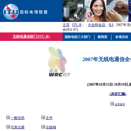
主页
:
ITU-R
； :
大会和会议
; :
RA
: 2007
会(RA-07)
无线电通信部门(ITU-R)
国际电联三大部门
新闻室
各项活动
2007年无线电通信全会(
(2007年10月15日-10月19日
«决议汇编»
全部展开
一般信息
文件
代表注册
出版物