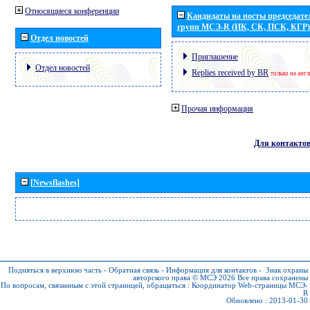
Относящиеся конференции
Кандидаты на посты председател
групп МСЭ-R (ИК, СК, ПСК, КГР)
Отдел новостей
Приглашение
Отдел новостей
Replies received by BR
только на анг
Прочая информация
Для контакто
[Newsflashes]
Подняться в верхнюю часть
-
Обратная связь
-
Информация для контактов
-
Знак охраны
авторского права © МСЭ 2026
Все права сохранены
По вопросам, связанным с этой страницей, обращаться :
Координатор Web-страницы МСЭ-
R
Обновлено : 2013-01-30