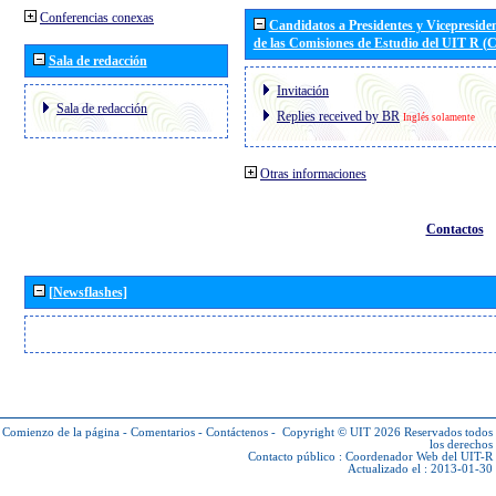
Conferencias conexas
Candidatos a Presidentes y Vicepreside
de las Comisiones de Estudio del UIT R 
Sala de redacción
Invitación
Sala de redacción
Replies received by BR
Inglés solamente
Otras informaciones
Contactos
[Newsflashes]
Comienzo de la página
-
Comentarios
-
Contáctenos
-
Copyright © UIT 2026
Reservados todos
los derechos
Contacto público :
Coordenador Web del UIT-R
Actualizado el : 2013-01-30