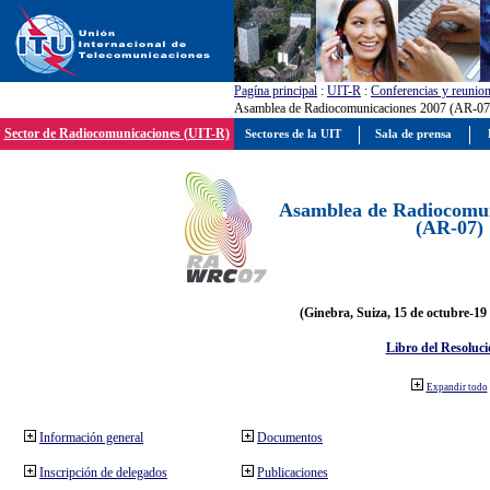
Pagína principal
:
UIT-R
:
Conferencias y reunio
Asamblea de Radiocomunicaciones 2007 (AR-07
Sector de Radiocomunicaciones (UIT-R)
Sectores de la UIT
Sala de prensa
Asamblea de Radiocomun
(AR-07)
(Ginebra, Suiza, 15 de octubre-19
Libro del Resoluci
Expandir todo
Información general
Documentos
Inscripción de delegados
Publicaciones