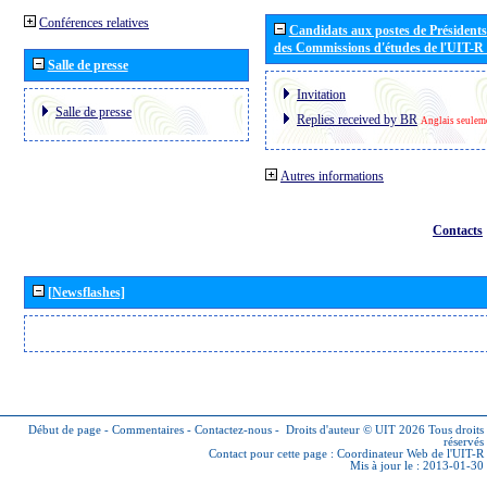
Conférences relatives
Candidats aux postes de Présidents 
des Commissions d'études de l'UIT-R
Salle de presse
Invitation
Salle de presse
Replies received by BR
Anglais seulem
Autres informations
Contacts
[Newsflashes]
Début de page
-
Commentaires
-
Contactez-nous
-
Droits d'auteur © UIT 2026
Tous droits
réservés
Contact pour cette page :
Coordinateur Web de l'UIT-R
Mis à jour le : 2013-01-30