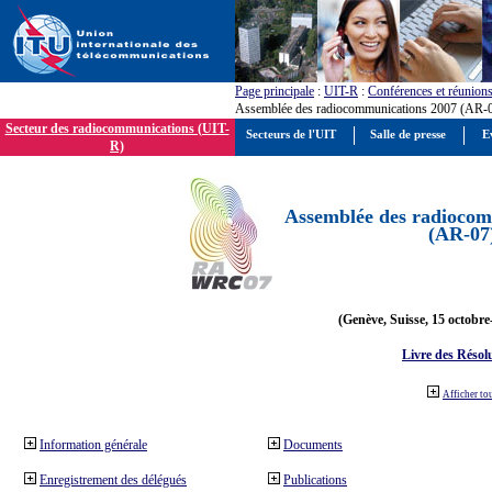
Page principale
:
UIT-R
:
Conférences et réunion
Assemblée des radiocommunications 2007 (AR-
Secteur des radiocommunications (UIT-
Secteurs de l'UIT
Salle de presse
E
R)
Assemblée des radiocom
(AR-07
(Genève, Suisse, 15 octobre
Livre des Résol
Afficher to
Information générale
Documents
Enregistrement des délégués
Publications