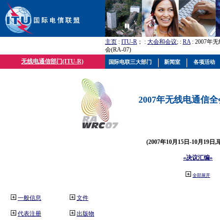
主页
:
ITU-R
； :
大会和会议
; :
RA
: 2007
会(RA-07)
无线电通信部门(ITU-R)
国际电联三大部门
新闻室
各项活动
2007年无线电通信全会(
(2007年10月15日-10月19日
«决议汇编»
全部展开
一般信息
文件
代表注册
出版物