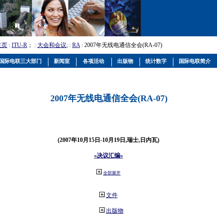
主页
:
ITU-R
； :
大会和会议
; :
RA
: 2007年无线电通信全会(RA-07)
国际电联三大部门
新闻室
各项活动
出版物
统计数字
国际电联简介
2007年无线电通信全会(RA-07)
(2007年10月15日-10月19日,瑞士,日内瓦)
«决议汇编»
全部展开
文件
出版物