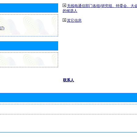
无线电通信部门各组(研究组、特委会、大
的候选人
其它信息
7)
联系人