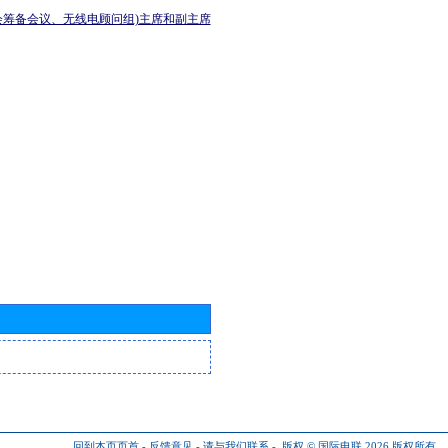
会筹备会议、无线电顾问组)主席和副主席
回到本页页首
-
反馈意见
-
请与我们联系
-
版权 © 国际电联 2026
版权所有