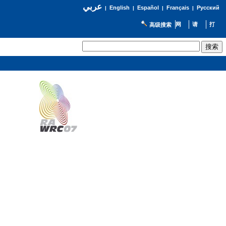
عربي
English
Español
Français
Русский
|
|
|
|
高级搜索