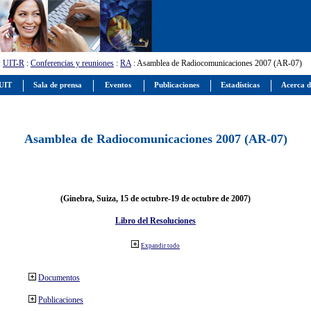
:
UIT-R
:
Conferencias y reuniones
:
RA
: Asamblea de Radiocomunicaciones 2007 (AR-07)
 UIT
Sala de prensa
Eventos
Publicaciones
Estadísticas
Acerca d
Asamblea de Radiocomunicaciones 2007 (AR-07)
(Ginebra, Suiza, 15 de octubre-19 de octubre de 2007)
Libro del Resoluciones
Expandir todo
Documentos
Publicaciones