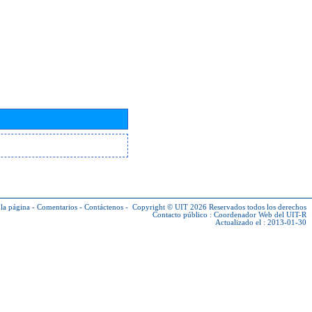
la página
-
Comentarios
-
Contáctenos
-
Copyright © UIT 2026
Reservados todos los derechos
Contacto público :
Coordenador Web del UIT-R
Actualizado el : 2013-01-30