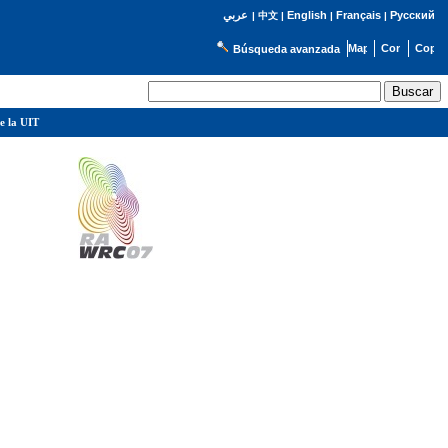
English
Français
Русский
عربي
|
中文
|
|
|
Búsqueda avanzada
e la UIT